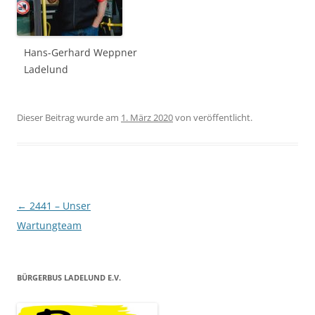
Hans-Gerhard Weppner
Ladelund
Dieser Beitrag wurde am
1. März 2020
von
veröffentlicht.
Beitragsnavigation
←
2441 – Unser
Wartungteam
BÜRGERBUS LADELUND E.V.