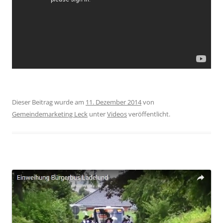
Dieser Beitrag wurde am
11. Dezember 2014
von
Gemeindemarketing Leck
unter
Videos
veröffentlicht.