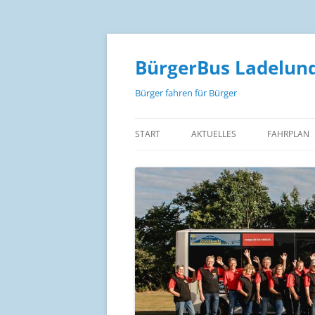
Zum
Inhalt
springen
BürgerBus Ladelund
Bürger fahren für Bürger
START
AKTUELLES
FAHRPLAN
FAHRPLAN
FAHRPLAN 
FAHRPLAN
FAHRPREIS
STRECKEN