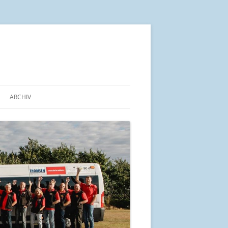
ARCHIV
IN KÜRZE
ALTE BEITRÄGE AB 2014
ARBEITSGEMEINSCHAFT „PRO
BÜRGERBUS SCHLESWIG-
HOLSTEIN“
UND SEINE LAGE