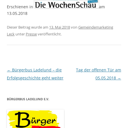
Erschienen in
am
13.05.2018
Dieser Beitrag wurde am
13. Mai 2018
von
Gemeindemarketing
Leck
unter
Presse
veröffentlicht.
Beitragsnavigation
←
Bürgerbus Ladelund – die
Tag der offenen Tür am
Erfolgsgeschichte geht weiter
05.05.2018
→
BÜRGERBUS LADELUND E.V.