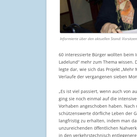
Informierte über den aktuellen Stand: Vorsitzend
60 interessierte Bürger wollten beim
Ladelund“ mehr zum Thema wissen. Di
legte dar, wie sich das Projekt „Mehr
Verlaufe der vergangenen sieben Mona
„Es ist viel passiert, wenn auch von a
ging sie noch einmal auf die intensiv
Vorhaben angeschoben haben. Nach w
schützenswerte dörfliche Leben der
langfristig zu erhalten, indem man d
unzureichenden öffentlichen Nahverke
in den verkehrstechnisch entlegener