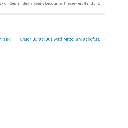
3
von
Gemeindemarketing Leck
unter
Presse
veröffentlicht.
n (HN)
Unser BürgerBus wird Mitte Juni geliefert.
→