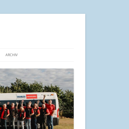
ARCHIV
IN KÜRZE
ALTE BEITRÄGE AB 2014
ARBEITSGEMEINSCHAFT „PRO
BÜRGERBUS SCHLESWIG-
HOLSTEIN“
UND SEINE LAGE