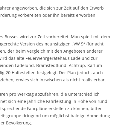
ahrer angeworben, die sich zur Zeit auf den Erwerb
rderung vorbereiten oder ihn bereits erworben
s Busses wird zur Zeit vorbereitet. Man spielt mit dem
ngerechte Version des neunsitzigen „VW 5″ (für acht
fen, der beim Vergleich mit den Angeboten anderer
wird das alte Feuerwehrgerätehaus Ladelund zur
einden Ladelund, Bramstedtlund, Achtrup, Karlum
g 20 Haltestellen festgelegt. Der Plan jedoch, auch
ehen, erwies sich inzwischen als nicht realisierbar.
uren pro Werktag abzufahren, die unterschiedlich
net sich eine jährliche Fahrleistung in Höhe von rund
tsprechende Fahrpläne erstellen zu können, bitten
beitsgruppe dringend um möglichst baldige Anmeldung
er Bevölkerung.