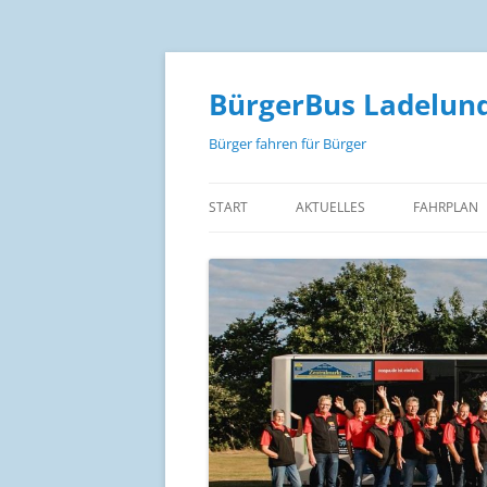
Zum
Inhalt
springen
BürgerBus Ladelund
Bürger fahren für Bürger
START
AKTUELLES
FAHRPLAN
FAHRPLAN
FAHRPLAN 
FAHRPLAN
FAHRPREIS
STRECKEN