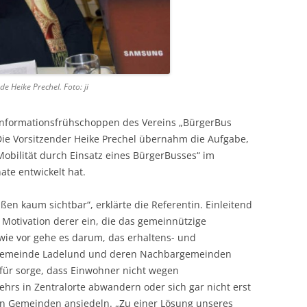
e Heike Prechel. Foto: ji
 Informationsfrühschoppen des Vereins „BürgerBus
e Vorsitzender Heike Prechel übernahm die Aufgabe,
 Mobilität durch Einsatz eines BürgerBusses“ im
te entwickelt hat.
ußen kaum sichtbar“, erklärte die Referentin. Einleitend
e Motivation derer ein, die das gemeinnützige
ie vor gehe es darum, das erhaltens- und
 Gemeinde Ladelund und deren Nachbargemeinden
afür sorge, dass Einwohner nicht wegen
hrs in Zentralorte abwandern oder sich gar nicht erst
en Gemeinden ansiedeln. „Zu einer Lösung unseres