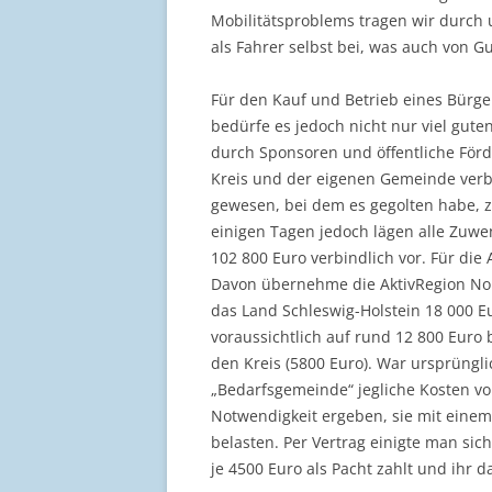
Mobilitätsproblems tragen wir durch
als Fahrer selbst bei, was auch von Gu
Für den Kauf und Betrieb eines Bürg
bedürfe es jedoch nicht nur viel gut
durch Sponsoren und öffentliche Förd
Kreis und der eigenen Gemeinde verbi
gewesen, bei dem es gegolten habe, z
einigen Tagen jedoch lägen alle Zu
102 800 Euro verbindlich vor. Für die
Davon übernehme die AktivRegion No
das Land Schleswig-Holstein 18 000 E
voraussichtlich auf rund 12 800 Euro 
den Kreis (5800 Euro). War ursprüngl
„Bedarfsgemeinde“ jegliche Kosten vo
Notwendigkeit ergeben, sie mit einem
belasten. Per Vertrag einigte man sic
je 4500 Euro als Pacht zahlt und ihr d