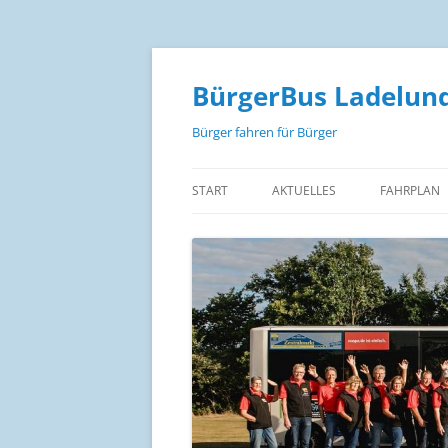
Zum
Inhalt
springen
BürgerBus Ladelund
Bürger fahren für Bürger
START
AKTUELLES
FAHRPLAN
FAHRPLAN
FAHRPLAN 
FAHRPLAN
FAHRPREIS
STRECKEN