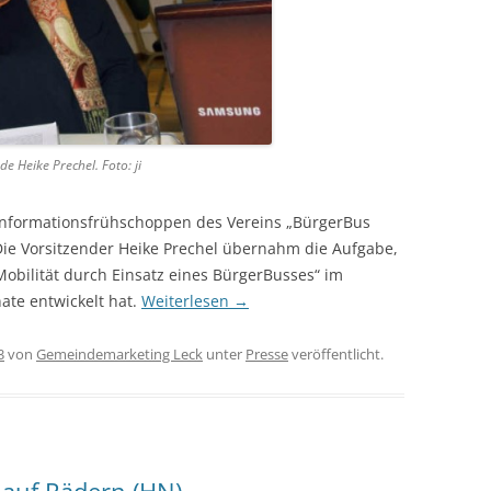
e Heike Prechel. Foto: ji
 Informationsfrühschoppen des Vereins „BürgerBus
e Vorsitzender Heike Prechel übernahm die Aufgabe,
 Mobilität durch Einsatz eines BürgerBusses“ im
ate entwickelt hat.
Weiterlesen
→
3
von
Gemeindemarketing Leck
unter
Presse
veröffentlicht.
 auf Rädern (HN)