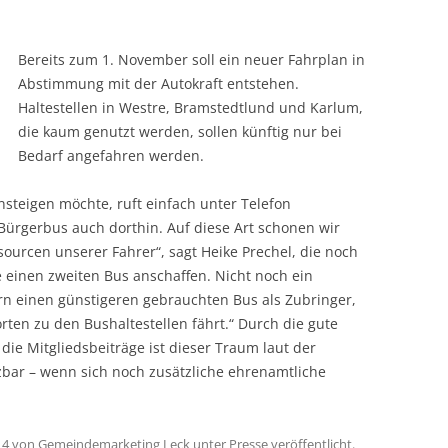
Bereits zum 1. November soll ein neuer Fahrplan in
Abstimmung mit der Autokraft entstehen.
Haltestellen in Westre, Bramstedtlund und Karlum,
die kaum genutzt werden, sollen künftig nur bei
Bedarf angefahren werden.
nsteigen möchte, ruft einfach unter Telefon
ürgerbus auch dorthin. Auf diese Art schonen wir
ourcen unserer Fahrer“, sagt Heike Prechel, die noch
 einen zweiten Bus anschaffen. Nicht noch ein
ern einen günstigeren gebrauchten Bus als Zubringer,
ten zu den Bushaltestellen fährt.“ Durch die gute
ie Mitgliedsbeiträge ist dieser Traum laut der
bar – wenn sich noch zusätzliche ehrenamtliche
14
von
Gemeindemarketing Leck
unter
Presse
veröffentlicht.