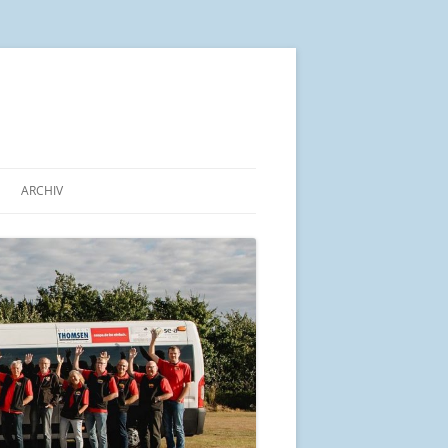
ARCHIV
IN KÜRZE
ALTE BEITRÄGE AB 2014
ARBEITSGEMEINSCHAFT „PRO
BÜRGERBUS SCHLESWIG-
HOLSTEIN“
UND SEINE LAGE