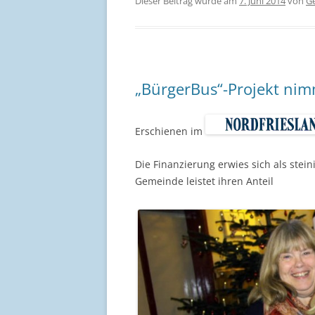
Dieser Beitrag wurde am
7. Juni 2014
von
G
„BürgerBus“-Projekt nimm
Erschienen im
Die Finanzierung erwies sich als steini
Gemeinde leistet ihren Anteil