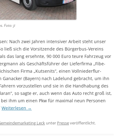
. Foto: ji
ssen: Nach zwei Jahren intensiver Arbeit steht unser
So ließ sich die Vorsitzende des Bürgerbus-Vereins
als das lang ersehnte, 90 000 Euro teure Fahrzeug vor
rgmann als Geschäftsführer der Lieferfirma „Fibe-
chischen Firma „Kutsenits“, einen Vollniederflur-
on Ganacker (Bayern) nach Ladelund gebracht, um ihn
Fahrern vorzustellen und sie in die Handhabung des
ran“, so sagte er, auch wenn das Auto recht groß ist,
ch bei ihm um einen Pkw für maximal neun Personen
“
Weiterlesen
→
Gemeindemarketing Leck
unter
Presse
veröffentlicht.