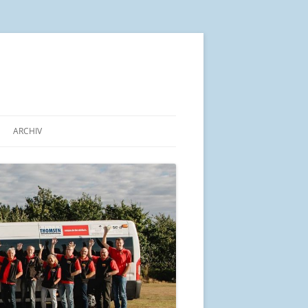
ARCHIV
IN KÜRZE
ALTE BEITRÄGE AB 2014
ARBEITSGEMEINSCHAFT „PRO
BÜRGERBUS SCHLESWIG-
HOLSTEIN“
UND SEINE LAGE