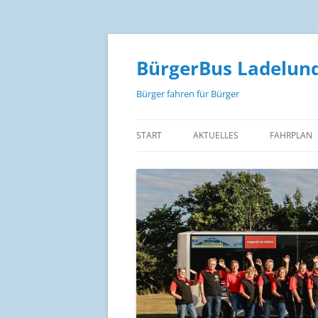
Zum
Inhalt
springen
BürgerBus Ladelund
Bürger fahren für Bürger
START
AKTUELLES
FAHRPLAN
FAHRPLAN
FAHRPLAN 
FAHRPLAN
FAHRPREIS
STRECKEN