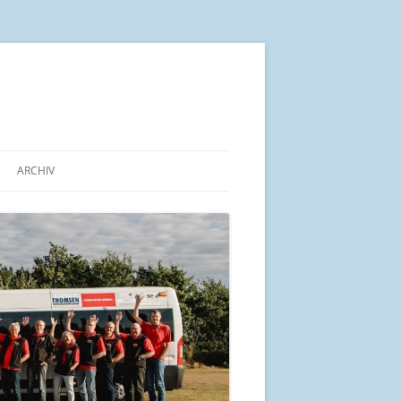
ARCHIV
IN KÜRZE
ALTE BEITRÄGE AB 2014
ARBEITSGEMEINSCHAFT „PRO
BÜRGERBUS SCHLESWIG-
HOLSTEIN“
UND SEINE LAGE