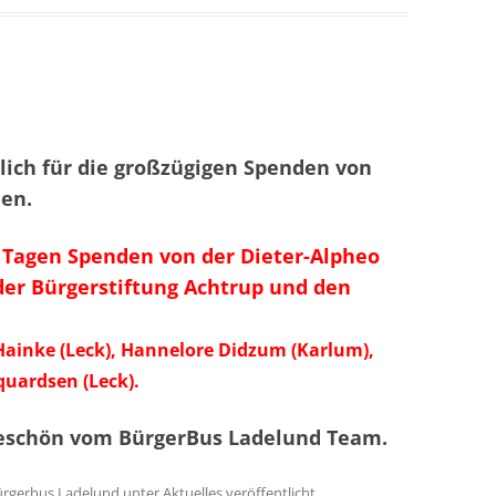
lich für die großzügigen Spenden von
nen.
n Tagen Spenden von der Dieter-Alpheo
 der Bürgerstiftung Achtrup und den
Hainke (Leck), Hannelore Didzum (Karlum),
quardsen (Leck).
keschön vom BürgerBus Ladelund Team.
ürgerbus Ladelund
unter
Aktuelles
veröffentlicht.