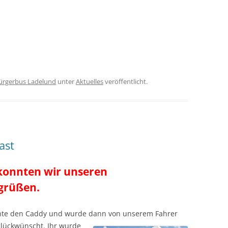
ürgerbus Ladelund
unter
Aktuelles
veröffentlicht.
ast
, konnten wir unseren
egrüßen.
hte den Caddy und
wurde dann
von
unserem Fahrer
lückwünscht. Ihr wurde