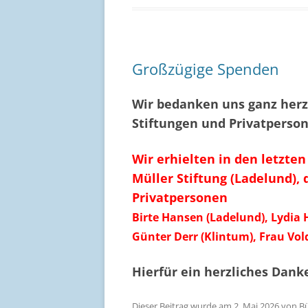
Großzügige Spenden
Wir bedanken uns ganz herz
Stiftungen und Privatperso
Wir erhielten in den letzte
Müller Stiftung (Ladelund),
Privatpersonen
Birte Hansen (Ladelund), Lydia 
Günter Derr (Klintum), Frau Vol
Hierfür ein herzliches Dan
Dieser Beitrag wurde am
2. Mai 2026
von
B