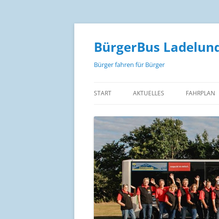
Zum
Inhalt
springen
BürgerBus Ladelund
Bürger fahren für Bürger
START
AKTUELLES
FAHRPLAN
FAHRPLAN
FAHRPLAN 
FAHRPLAN
FAHRPREIS
STRECKEN