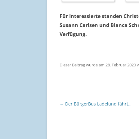
Für Interessierte standen Chris
Susann Carlsen und Bianca Schr
Verfügung.
Dieser Beitrag wurde am
28. Februar 2020
v
Beitragsnavigation
←
Der BürgerBus Ladelund fährt…