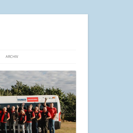
ARCHIV
IN KÜRZE
ALTE BEITRÄGE AB 2014
ARBEITSGEMEINSCHAFT „PRO
BÜRGERBUS SCHLESWIG-
HOLSTEIN“
UND SEINE LAGE