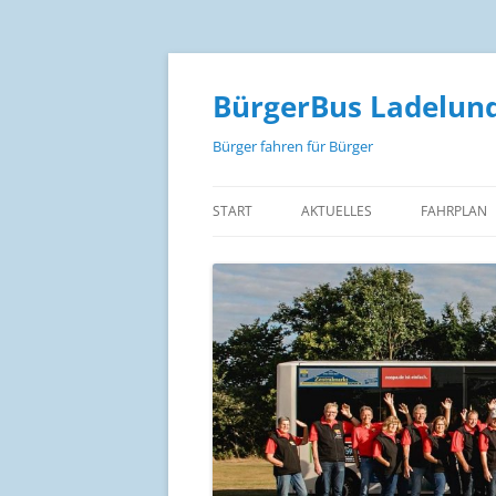
Zum
Inhalt
springen
BürgerBus Ladelund
Bürger fahren für Bürger
START
AKTUELLES
FAHRPLAN
FAHRPLAN
FAHRPLAN 
FAHRPLAN
FAHRPREIS
STRECKEN